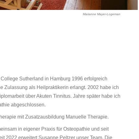
Marianne Mayer-Logeman
 College Sutherland in Hamburg 1996 erfolgreich
ulassung als Heilpraktikerin erlangt. 2002 habe ich
plomarbeit über Akuten Tinnitus. Jahre später habe ich
athie abgeschlossen.
iotherapie mit Zusatzausbildung Manuelle Therapie.
nsam in eigener Praxis für Osteopathie und seit
seit 2022 erweitert Susanne Peltzer unser Team. Die